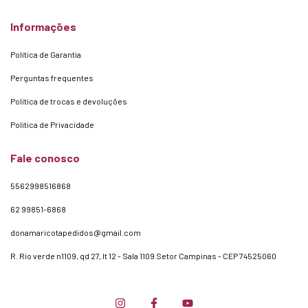
Informações
Política de Garantia
Perguntas frequentes
Política de trocas e devoluções
Politica de Privacidade
Fale conosco
5562998516868
62 99851-6868
donamaricotapedidos@gmail.com
R. Rio verde n1109, qd 27, lt 12 - Sala 1109 Setor Campinas - CEP 74525060