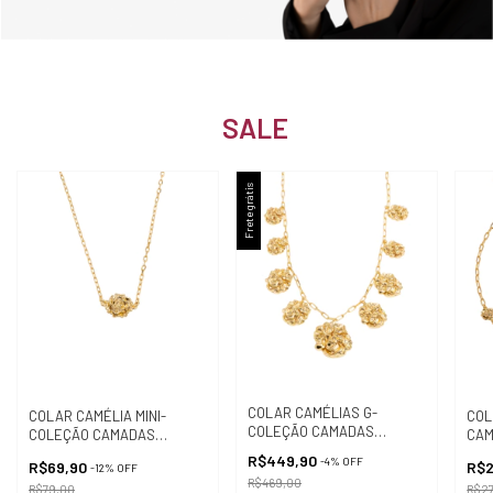
SALE
Frete grátis
COLAR CAMÉLIAS G-
COLAR CAMÉLIA MINI-
COL
COLEÇÃO CAMADAS
COLEÇÃO CAMADAS
CAM
(FLORESCER)
(FLORESCER)
R$449,90
-
4
%
OFF
R$69,90
R$
-
12
%
OFF
R$469,00
R$79,00
R$2