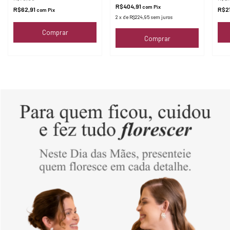
R$404,91
com
Pix
R$62,91
R$2
com
Pix
2
x
de
R$224,95
sem juros
Comprar
Comprar