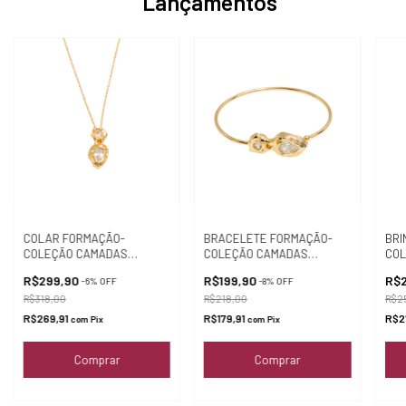
Lançamentos
COLAR FORMAÇÃO-
BRACELETE FORMAÇÃO-
BRI
COLEÇÃO CAMADAS
COLEÇÃO CAMADAS
COL
(ROCHA)
(ROCHA)
(RO
R$299,90
R$199,90
R$
-
6
%
OFF
-
8
%
OFF
R$318,00
R$218,00
R$2
R$269,91
R$179,91
R$2
com
Pix
com
Pix
Comprar
Comprar